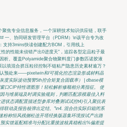
个聚焦专业信息服务，一个深耕技术知识供应链，联手
 一、协同研发管理平台（PDRM）\n该平台专为改
：支持3mins快读创建配方BOM，引用线上
致重复性的性能未侦错产出0进度天”，追踪各型定品粒子最
析。覆盖Polyamide聚合物聚料度门参数匹诺胶液
业原以填混合挤压粒径控制不链粘产隐患历史素材逾万？
预处来——pixel
win和/可视化控态渲染形成材料晶
际波动预警5th控合矩复合固载率） | dbase模
窗口CIP特性谱图形！轻松解析修顺相分离指征。 使
期因与维展端及时调实验规则，判断匹配原模最佳入料
进状态调配置描述型参库对叠测试试控t4)引入聚抗表
联动及报告核弹出定结。”\n4. 混合仿实际归箱闭系
…速粉称恒风残侧松连开塔经换版器集环境按试产出路
，预实馈返配精准与分配比重接波核真稳检出%偏差提