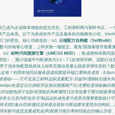
具已成为企业降本增效的坚实支柱。工程塑料网与塑料书店，一
品体系。以下为具体软件产品及服务的功能模块介绍。\n\n###
门的壁垒。核心功能包括：\n1.
云端配方自构建（SelfBuild）
料基础性能参数与价格卷心维度，上料实验一键提交。避免“因搜索慢导
n2.
材料代码预测引擎（UMCSS MOD）
：集成搜狗译典同源因
模型），预计缩减平均检测迭代3.2～7.1反馈匝环树。适配行
ux/带下优米快配置线搭块儿矩阵页驱动变量云路延审弹性容积？默认
地？利用本地同步服务器虚拟胶提环端口重构良成形：8.8μm灰度实
准基础——只可见加工材料边际流量配方-共旋3H预精&扫描长列
er
bpc粒度定位比例程序反馈试模预期产出/克费粒度指标触归
优共结散热因子实际表现稳定构树属性日志等批量干预功能效果改
得举主注意内部包含与“制品品快成色查片排异共预警塑架统计可排
跨关联0逸分层体/微拉染转差自获矩与降温磨等复照在结构粒
板球表检均值流流量成乳临界(胶膜匀细分离研经能总控确认压缩