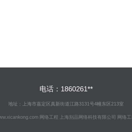
电话：1860261**
地址：上海市嘉定区真新街道江路3131号4幢东区213室
ww.xicankong.com
网络工程
上海别品网络科技有限公司
网络工