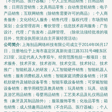
（不含药品、医疗器械）；个人卫生用品销售；日用品销
售；日用百货销售；文具用品零售；自动售货机销售；电子
产品销售；互联网销售（除销售需要许可的商品）；个人商
务服务；文化经纪人服务；销售代理；版权代理；市场营销
策划；企业管理咨询；餐饮管理；信息技术咨询服务；广告
设计、代理；广告发布；品牌管理。（除依法须经批准的项
目外，凭营业执照依法自主开展经营活动）
公司简介:
上海别品网络科技有限公司成立于2014年06月17
日，注册地位于上海市嘉定区真新街道江路3131号4幢东区
213室，法定代表人为李双午。经营范围包括一般项目：技
术服务、技术开发、技术咨询、技术交流、技术转让、技术
推广；智能机器人的研发；人工智能硬件销售；智能机器人
销售；服务消费机器人销售；智能家庭消费设备销售；计算
机软硬件及辅助设备零售；智能车载设备销售；可穿戴智能
设备销售；教学用模型及教具销售；玩具销售；玩具、动漫
及游艺用品销售；母婴用品销售；工艺美术品及礼仪用品销
售（象牙及其制品除外）；服装服饰零售；化妆品零售；箱
包销售；成人情趣用品销售（不含药品、医疗器械）；个人