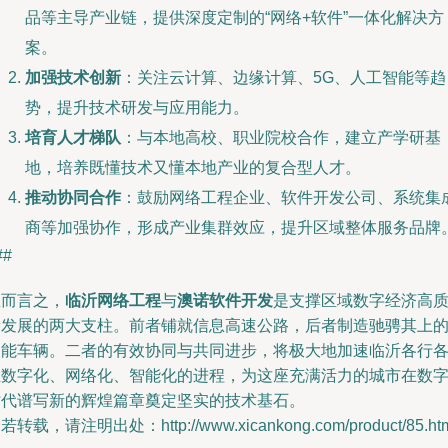
品等主导产业链，提供深度定制的“网络+软件”一体化解决方
案。
加强技术创新
：关注云计算、边缘计算、5G、人工智能等趋
势，提升技术研发与应用能力。
培育人才梯队
：与本地高校、职业院校合作，建立产学研基
地，培养既懂技术又懂本地产业的复合型人才。
推动协同合作
：鼓励网络工程企业、软件开发公司、系统集
商等加强协作，形成产业集群效应，提升区域整体服务品牌
##
总而言之，
临沂网络工程
与
澳诺软件开发
是支撑区域数字经济高
量发展的两大支柱。前者铺就信息高速公路，后者制造驰骋其上
智能车辆。二者的有效协同与共同进步，将极大地加速临沂各行
业数字化、网络化、智能化的进程，为这座充满活力的城市在数
时代谱写新的辉煌篇章奠定坚实的技术基石。
若转载，请注明出处：http://www.xicankong.com/product/85.ht