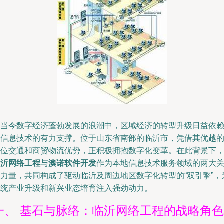
在当今数字经济蓬勃发展的浪潮中，区域经济的转型升级日益依
于信息技术的有力支撑。位于山东省南部的临沂市，凭借其优越
区位交通和商贸物流优势，正积极拥抱数字化变革。在此背景下
临沂网络工程
与
澳诺软件开发
作为本地信息技术服务领域的两大
键力量，共同构成了驱动临沂及周边地区数字化转型的“双引擎”，
传统产业升级和新兴业态培育注入强劲动力。
一、 基石与脉络：临沂网络工程的战略角色