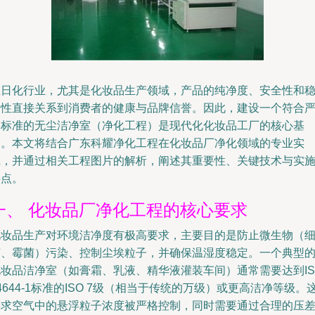
在日化行业，尤其是化妆品生产领域，产品的纯净度、安全性和
定性直接关系到消费者的健康与品牌信誉。因此，建设一个符合
格标准的无尘洁净室（净化工程）是现代化化妆品工厂的核心基
础。本文将结合广东科耀净化工程在化妆品厂净化领域的专业实
践，并通过相关工程图片的解析，阐述其重要性、关键技术与实
要点。
一、 化妆品厂净化工程的核心要求
化妆品生产对环境洁净度有极高要求，主要目的是防止微生物（
菌、霉菌）污染、控制尘埃粒子，并确保温湿度稳定。一个典型
化妆品洁净室（如膏霜、乳液、精华液灌装车间）通常需要达到IS
4644-1标准的ISO 7级（相当于传统的万级）或更高洁净等级。
要求空气中的悬浮粒子浓度被严格控制，同时需要通过合理的压