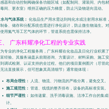
传感器和自动控制阀确保各功能区域（如配制间、灌装间、内包
消毒间、更衣室）维持正确的压力梯度，防止污染物逆向流动。
. 水与气体系统：
化妆品生产用水需达到纯化水或注射用水标准
其制备、储存和分配系统也需进行净化设计，防止微生物滋生。
于使用氮气等工艺气体的环节，管道系统也需保持洁净。
三、 广东科耀净化工程的专业实践
作为专业的净化工程服务商，广东科耀在化妆品及日化行业积累
丰富经验。其服务涵盖从前期咨询、方案设计、材料采购、施工
装到调试检测、认证支持的全过程。他们的项目案例图片（尽管
处无法直接展示，但可想象其高清细节）通常能体现：
布局合理性：
人流、物流、污物流的严格分离，避免交叉。
施工规范性：
管道、线缆的整齐排布，设备的高标准安装。
细节严谨性：
如传递窗、洗手消毒设施、洁净工作台的集成
计。