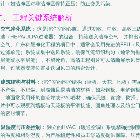
设计（如洁净区对非洁净区保持正压）防止交叉污染。
二、 工程关键系统解析
. 空气净化系统：
这是洁净室的心脏。通过初效、中效、高效三
滤（HEPA/ULPA过滤器）的组合，持续送入洁净空气，并排出
染空气。广东科耀净化工程的项目中，通常会采用先进的FFU（
机过滤单元）系统或集中送风系统，确保气流组织均匀（通常为
直层流或水平层流），不留死角。高清工程图片可以清晰展示风
布局、过滤器安装位置及送回风口的精密设计。
. 建筑结构与材料：
洁净室的围护结构（墙板、天花、地板）需
用不产尘、不积尘、耐腐蚀且易清洁的材料，如彩钢板、电解钢
等。地面常采用环氧自流坪或PVC卷材，确保无缝、耐磨、防滑
图片中可以观察到墙板与天花板的平滑接缝、圆角处理以及防尘
窗的密封细节。
. 温湿度与压差控制：
独立的HVAC（暖通空调）系统精确控制
内的温度和相对湿度，为产品稳定性和员工舒适度提供保障。压